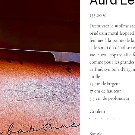
Aura L
Prix
135,00 €
Découvrez le sublime sac
orné d'un motif léopard g
femmes à la pointe de la 
et le souci du détail se 
sac Aura Léopard allie fo
comme pour les grandes 
raffiné, symbole d'éléganc
Taille
24 cm de largeur
17 cm de hauteur
5.5 cm de profondeur
Couleur
Sangle