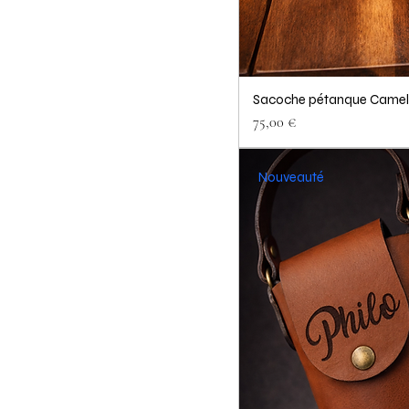
Sacoche pétanque Camel
Prix
75,00 €
Nouveauté