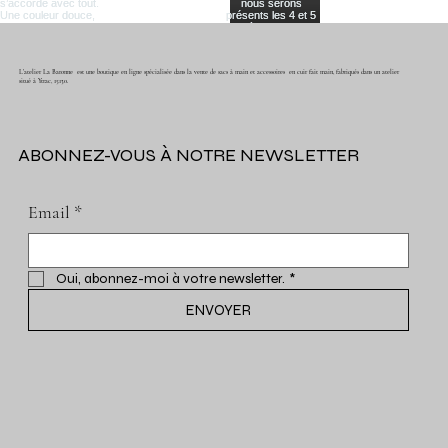
L'atelier La Baronne est une boutique en ligne spécialisée dans la vente de sacs à main et accessoires en cuir fait main, fabriqués dans un atelier
situé à Ytrac, 15130.
ABONNEZ-VOUS À NOTRE NEWSLETTER
Email
*
Oui, abonnez-moi à votre newsletter.
*
ENVOYER